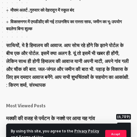
मौसम अलर्ट ,गुरुवार को देहरादून में स्कूल बंद
विकासनगर में एमडीडीए की नई टाउनशिप का रास्ता साफ, जमीन का भू-उपयोग
बदलेगा बिना शुल्क
साथियों, ये है हिमालय की आवाज. आप सोच रहे होंगे कि इतने पोर्टल के
बीच एक और पोर्टल. इसमें क्या अलग है. यूं तो इसमें भी खबर ही होंगी,
लेकिन साथ ही होगी हिमालय की आवाज यानी अपनी माटी, अपने गांव गली
और चौक की बात. जल-जंगल और जमीन की बात भी. पहाड़ के विकास के
लिए हम दमदार आवाज बनेंगे. आप सभी शुभचिंतकों के सहयोग का आकांक्षी.
: किरण शर्मा, संस्‍थापक
Most Viewed Posts
(6,789)
मक्‍की की वजह से पर्यटन के नक्‍शे पर आया यह गांव
(6,641)
राज्य में 12 पी माइनस थ्री पोलिंग स्टेशन बनाए गए
By using this site, you agree to the
Privacy Policy
(5,130)
टिहरी राजपरिवार के पास 200 करोड से अधिक की संपत्ति
Accept