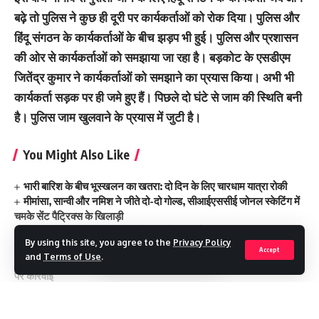
बढ़े तो पुलिस ने कुछ ही दूरी पर कार्यकर्ताओं को रोक दिया। पुलिस और
हिंदू संगठन के कार्यकर्ताओं के बीच झड़प भी हुई। पुलिस और प्रशासन
की ओर से कार्यकर्ताओं को समझाया जा रहा है। बड़कोट के एसडीएम
जितेंद्र कुमार ने कार्यकर्ताओं को समझाने का प्रयास किया। अभी भी
कार्यकर्ता सड़क पर ही जमे हुए हैं। पिछले दो घंटे से जाम की स्थिति बनी
है। पुलिस जाम खुलवाने के प्रयास में जुटी है।
You Might Also Like
भारी बारिश के बीच भूस्खलन का खतरा: दो दिन के लिए चारधाम यात्रा रोकी
मीमांसा, सान्वी और नमिश ने जीते दो-दो गोल्ड, सीआईएससीई जोनल स्केटिंग में
चमके सेंट पैट्रिक्स के खिलाड़ी
96.71 करोड़ की विकास योजनाओं की सौगात, पर्यावरण संरक्षण का भी दिया
By using this site, you agree to the
Privacy Policy
संदेश
Accept
and
Terms of Use
.
अजबपुर कला में अवैध प्लॉटिंग पर चला एमडीडीए का बुलडोजर, आठ बीघा भूमि
पर कार्रवाई
ग्राम सभाओं में सरकारी भूमि की होगी जांच