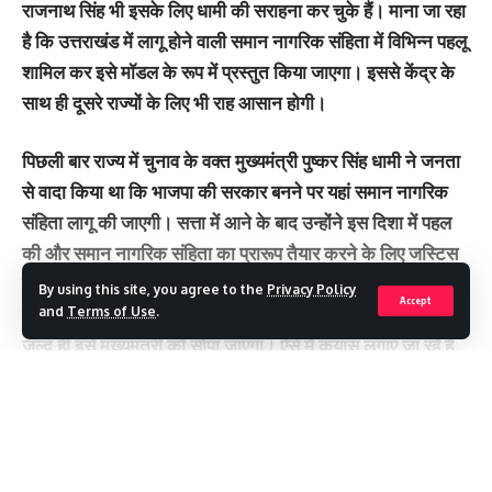
राजनाथ सिंह भी इसके लिए धामी की सराहना कर चुके हैं। माना जा रहा
है कि उत्तराखंड में लागू होने वाली समान नागरिक संहिता में विभिन्न पहलू
शामिल कर इसे मॉडल के रूप में प्रस्तुत किया जाएगा। इससे केंद्र के
साथ ही दूसरे राज्यों के लिए भी राह आसान होगी।
पिछली बार राज्‍य में चुनाव के वक्‍त मुख्यमंत्री पुष्कर सिंह धामी ने जनता
से वादा किया था कि भाजपा की सरकार बनने पर यहां समान नागरिक
संहिता लागू की जाएगी। सत्ता में आने के बाद उन्होंने इस दिशा में पहल
की और समान नागरिक संहिता का प्रारूप तैयार करने के लिए जस्टिस
रंजना प्रकाश देसाई (सेनि) की अध्यक्षता में पांच सदस्यीय विशेषज्ञ
By using this site, you agree to the
Privacy Policy
Accept
समिति का गठन किया था। अब कमेटी अपना काम पूरा कर चुकी है।
and
Terms of Use
.
जल्‍द ही इसे मुख्‍यमंत्री को सौंपा जाएगा। ऐसे मेंं कयास लगाए जा रहे हैं
कि मुख्‍यमंत्री इसी माह विधानसभा का विशेष सत्र बुला सकते हैं ताकि
जल्‍द से जल्‍द समान नागरिक सहिंता को अमलीजामा पहनाया जा सके।
Continue Reading
पिछले दिनों मुख्‍यमंत्री टवीट कर घोषणा कर चुके हैं कि कमेटी अपना