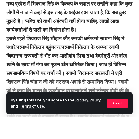
मध्य प्रदेश में शिवराज सिंह के विकल्प के सवाल पर उन्होंने कहा कि कुछ
लोगों में न जाने कहां से इस तरह के अहंकार आ जाता है, कि सब कुछ
मुझसे है। व्यक्ति को कभी अहंकारी नहीं होना चाहिए, लाखों लाख
कार्यकर्ताओं से पार्टी का निर्माण होता है।
इससे पहले शिवराज सिंह चौहान और उनकी धर्मपत्नी साधना सिंह ने
पधारेे परमार्थ निकेतन पहुंचकर परमार्थ निकेतन के अध्यक्ष स्वामी
चिदानन्द सरस्वती से भेंट कर आशीर्वाद लिया तथा वेदमंत्रों और शंख
ध्वनि के साथ माँ गंगा का पूजन और अभिषेक किया। साथ ही विभिन्न
समसामयिक विषयों पर चर्चा की। स्वामी चिदानन्द सरस्वती ने श्री
शिवराज सिंह चौहान जी को नटराज अवार्ड से सम्मानित किया। स्वामी
जी ने कहा कि भारत के ऊर्जावान प्रधानमंत्री श्री नरेन्द्र मोदी जी के
मार्गदर्शन और आपके नेतृत्व में ओंकारेश्वर, मान्धाता पर्वत में एकात्मता
By using this site, you agree to the
Privacy Policy
Accept
and
Terms of Use
.
की मूर्ति का अनावरण तथा अद्वैत लोक का भूमि पूजन एवं शिलापूजन
आदि जो कार्य हुये वे वास्तव में अद्भुत है। आपके नेतृत्व में संस्कृति के ये
कार्य निरंतर आगे बढ़ते रहें तथा राष्ट्र प्रथम और राष्ट्रीयता की भावना
को प्रसारित करने वाले संदेश सर्वत्र प्रसारित हो। समाज में समानता,
Continue Reading