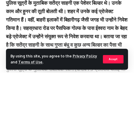
पुलिस सूत्रों के मुताबिक सतेंद्र साहनी एक पेशेवर बिल्डर थे। उनके
काम और हुनर की तूती बोलती थी। शहर में उनके कई प्रोजेक्ट
गतिमान हैं। वहीं, बाहरी इलाकों में बिहारीगढ़ जैसी जगह भी उन्होंने निवेश
किया है। सहस्रधारा रोड पर पैसफिक गोल्फ के पास ईश्वरा नाम के बेहद
बड़े प्रोजेक्ट में उन्होंने संयुक्त रूप से निवेश करवाया था। बताया जा रहा
है कि सतेंद्र साहनी के साथ गुप्ता बंधु व कुछ अन्य बिल्डर का पैसा भी
लगा था।
By using this site, you agree to the
Privacy Policy
Accept
and
Terms of Use
.
पुलिस सूत्रों के मुताबिक सर्वाधिक रकम (करीब 75 प्रतिशत बताई जा
रही) गुप्ता बंधु की लगी थी। जिसके चलते गुप्ता बंधु की निर्माण साइटों
पर बढ़ी तो अन्य बिल्डर ने हाथ पीछे खींच लिए। प्रोजेक्ट पर तलवार
लटकी तो गुप्ता बंधु ने अपनी रकम वापस मांगनी शुरू कर दी। इन तमाम
Continue Reading
कारणों से बिल्डर साहनी तनाव में थे और उन्होंने यह आत्मघाती कदम
उठा लिया। हालांकि, जिस तरह उन्होंने सुसाइड नोट लिखा है, उससे
लगता है कि प्रभावशाली लोग उन्हें प्रताड़ित कर रहे थे।