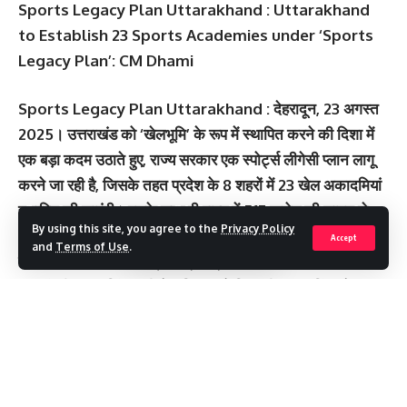
Sports Legacy Plan Uttarakhand : Uttarakhand
to Establish 23 Sports Academies under ‘Sports
Legacy Plan’: CM Dhami
Sports Legacy Plan Uttarakhand :
देहरादून, 23 अगस्‍त
2025।
उत्तराखंड को ‘खेलभूमि’ के रूप में स्थापित करने की दिशा में
एक बड़ा कदम उठाते हुए, राज्य सरकार एक
स्पोर्ट्स लीगेसी प्लान
लागू
करने जा रही है, जिसके तहत प्रदेश के 8 शहरों में
23 खेल अकादमियां
स्थापित की जाएंगी। इसके साथ ही राज्य में 517 करोड़ की लागत से
By using this site, you agree to the
Privacy Policy
अत्याधुनिक स्टेडियम और लगभग 100 करोड़ की लागत से विश्वस्तरीय
Accept
and
Terms of Use
.
खेल उपकरण लगाकर स्पोर्ट्स इंफ्रास्ट्रक्चर विकसित किया गया है।
मुख्यमंत्री पुष्कर सिंह धामी ने शनिवार को हिमाद्री आइस रिंक, देहरादून
में आयोजित
एशियन ओपन शॉर्ट ट्रैक स्पीड स्केटिंग ट्रॉफी-2025
के
समापन समारोह को संबोधित कर रहे थे। इस अंतरराष्ट्रीय प्रतियोगिता
की ट्रॉफी थाईलैंड को प्रदान की गई।
Continue Reading