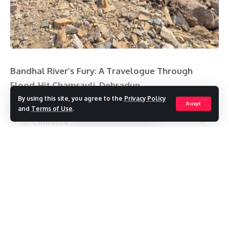
Bandhal River’s Fury: A Travelogue Through
Flood-Hit Chamrauli, Dehradun
By using this site, you agree to the
Privacy Policy
Accept
and
Terms of Use
.
Contents
सौंग का कोप
Continue Reading
मैं किरण पांथरी एक घुमक्‍कड़ हूं और जिज्ञासु भी। शुक्रवार को मैंने अपने
मित्र और वाइल्‍ड लाइफ फोटोग्राफर राजू पुशोला के साथ छमरोली की राह
पकड़ी। मालदेेेेवता से मसूरी की ओर जाने वाली रोड पर बसे ये गांव आपदा के
कारण बेहद चर्चा में रहे। रायपुर से मालदेवता की ओर बढ़ने के बाद मुख्‍य सड़क
पर पुलिस चौकी क्रास की तो दृश्‍य बदलने लगा। सौंग नदी के कोप का शिकार हुई
सड़क का एक बड़ा भाग ध्‍वस्‍त है, जिसकी मरम्‍मत की जा रही है। प्रतीत हो रहा
Recent Posts
है मानो सौंग नेे अपना विस्‍तार कर लिया हो। हालांकि इसके बाद कुछ दूर आगे तक