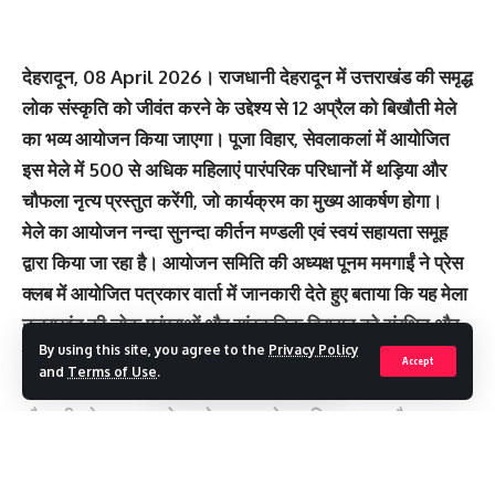
देहरादून, 08 April 2026। राजधानी देहरादून में उत्तराखंड की समृद्ध
लोक संस्कृति को जीवंत करने के उद्देश्य से 12 अप्रैल को बिखौती मेले
का भव्य आयोजन किया जाएगा। पूजा विहार, सेवलाकलां में आयोजित
इस मेले में 500 से अधिक महिलाएं पारंपरिक परिधानों में थड़िया और
चौफला नृत्य प्रस्तुत करेंगी, जो कार्यक्रम का मुख्य आकर्षण होगा।
मेले का आयोजन नन्दा सुनन्दा कीर्तन मण्डली एवं स्वयं सहायता समूह
द्वारा किया जा रहा है। आयोजन समिति की अध्यक्ष पूनम ममगाईं ने प्रेस
क्लब में आयोजित पत्रकार वार्ता में जानकारी देते हुए बताया कि यह मेला
उत्तराखंड की लोक परंपराओं और सांस्कृतिक विरासत को संरक्षित और
By using this site, you agree to the
Privacy Policy
प्रोत्साहित करने की दिशा में एक महत्वपूर्ण पहल है। उन्होंने कहा कि
Accept
and
Terms of Use
.
आधुनिक जीवनशैली के बीच अपनी जड़ों से जुड़े रहना बेहद जरूरी है,
और यही उद्देश्य इस आयोजन के माध्यम से पूरा किया जा रहा है।
कार्यक्रम का शुभारंभ दोपहर 2 बजे प्रस्तावित है, जिसमें मुख्यमंत्री
पुष्कर सिंह धामी और क्षेत्रीय विधायक विनोद चमोली के शामिल होने की