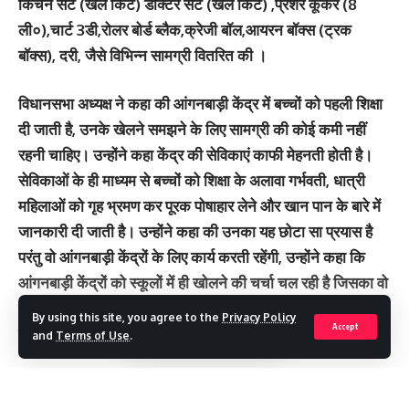
किचन सेट (खेल किट) डॉक्टर सेट (खेल किट) ,प्रेशर कूकर (8
ली०),चार्ट 3डी,रोलर बोर्ड ब्लैक,क्रेजी बॉल,आयरन बॉक्स (ट्रक
बॉक्स), दरी, जैसे विभिन्न सामग्री वितरित की ।
विधानसभा अध्यक्ष ने कहा की आंगनबाड़ी केंद्र में बच्चों को पहली शिक्षा
दी जाती है, उनके खेलने समझने के लिए सामग्री की कोई कमी नहीं
रहनी चाहिए। उन्होंने कहा केंद्र की सेविकाएं काफी मेहनती होती है।
सेविकाओं के ही माध्यम से बच्चों को शिक्षा के अलावा गर्भवती, धात्री
महिलाओं को गृह भ्रमण कर पूरक पोषाहार लेने और खान पान के बारे में
जानकारी दी जाती है। उन्होंने कहा की उनका यह छोटा सा प्रयास है
परंतु वो आंगनबाड़ी केंद्रों के लिए कार्य करती रहेंगी, उन्होंने कहा कि
आंगनबाड़ी केंद्रों को स्कूलों में ही खोलने की चर्चा चल रही है जिसका वो
समर्थन करती है। क्योंकि आंगनबाड़ी से बच्चा स्कूल में ही जायेगा तो
By using this site, you agree to the
Privacy Policy
Accept
शुरू से ही उसे वैसा ही माहौल मिलना चाहिए।
and
Terms of Use
.
इस अवसर पर जिला कार्यक्रम अधिकारी जितेंद्र कुमार, रामेश्वरी देवी
,हरि सिंह पुंडीर मीनू डोबरियाल, रजनी बिष्ट, लक्ष्मी भदोला, उषा