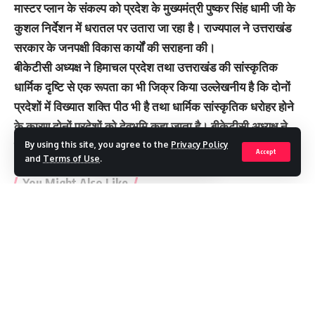
मास्टर प्लान के संकल्प को प्रदेश के मुख्यमंत्री पुष्कर सिंह धामी जी के
कुशल निर्देशन में धरातल पर उतारा जा रहा है। राज्यपाल ने उत्तराखंड
सरकार के जनपक्षी विकास कार्यों की सराहना की।
बीकेटीसी अध्यक्ष ने हिमाचल प्रदेश तथा उत्तराखंड की सांस्कृतिक
धार्मिक दृष्टि से एक रूपता का भी जिक्र किया उल्लेखनीय है कि दोनों
प्रदेशों में विख्यात शक्ति पीठ भी है तथा धार्मिक सांस्कृतिक धरोहर होने
के कारण दोनों प्रदेशों को देवभूमि कहा जाता है। बीकेटीसी अध्यक्ष ने
पूर्ववर्ती हिमाचल सरकार के स्वालंबी विकास माडल की सराहना की।
By using this site, you agree to the
Privacy Policy
Accept
and
Terms of Use
.
You Might Also Like
भारी बारिश के बीच भूस्खलन का खतरा: दो दिन के लिए चारधाम यात्रा रोकी
मीमांसा, सान्वी और नमिश ने जीते दो-दो गोल्ड, सीआईएससीई जोनल स्केटिंग में
चमके सेंट पैट्रिक्स के खिलाड़ी
Continue Reading
96.71 करोड़ की विकास योजनाओं की सौगात, पर्यावरण संरक्षण का भी दिया
संदेश
अजबपुर कला में अवैध प्लॉटिंग पर चला एमडीडीए का बुलडोजर, आठ बीघा भूमि
पर कार्रवाई