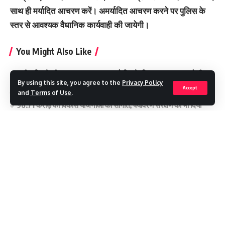
साथ ही मर्यादित आचरण करें। अमर्यादित आचरण करने पर पुलिस के
स्तर से आवश्यक वैधानिक कार्यवाही की जायेगी।
You Might Also Like
भारी बारिश के बीच भूस्खलन का खतरा: दो दिन के लिए चारधाम यात्रा रोकी
By using this site, you agree to the
Privacy Policy
मीमांसा, सान्वी और नमिश ने जीते दो-दो गोल्ड, सीआईएससीई जोनल स्केटिंग में
Accept
and
Terms of Use
.
चमके सेंट पैट्रिक्स के खिलाड़ी
96.71 करोड़ की विकास योजनाओं की सौगात, पर्यावरण संरक्षण का भी दिया
संदेश
अजबपुर कला में अवैध प्लॉटिंग पर चला एमडीडीए का बुलडोजर, आठ बीघा भूमि
पर कार्रवाई
ग्राम सभाओं में सरकारी भूमि की होगी जांच
Continue Reading
police action in kedarnath
TAGGED: