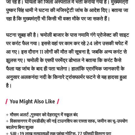
जा रहे हैं। घायलों को जिला अस्‍पताल में भर्ती कराया गया है। मुख्‍यमंंत्री
पुष्‍कर सिंह धामी ने घटना की मजिस्‍टृेटी जांच के आदेश दिए। बताया जा
रहा है कि मुख्‍यमंत्री भी किसी भी वक्‍त मौके पर जा सकते हैं।
घटना सुबह की है। चमोली बाजार के पास नमामि गंगे प्रोजेक्‍ट की साइट
पर करंट फैल गया। इससे वहां पर काम कर रहे 24 लोग उसकी चपेट में
आ गए। इस दौरान 11 लोगों की मौत की सूचना है, जबकि अन्‍य करंट से
झुलस गए। चमोली के एसपी परमेंद्र डोभाल ने बताया कि करंट कैसे
फैला यह जांच के बाद ही पता चलेगा। हालां‍कि प्रारंभिक जानकारी के
अनुसार अलकनंदा नदी के किनारे ट्रांसफार्मर फटने से यह हादसा हुआ
है।
You Might Also Like
मौसम अलर्ट ,गुरुवार को देहरादून में स्कूल बंद
विकासनगर में एमडीडीए की नई टाउनशिप का रास्ता साफ, जमीन का भू-उपयोग
बदलेगा बिना शुल्क
SIR : 19 लाख मतदाताओं तक पहुंचा नोटिस, 77 फीसदी वितरण पूरा