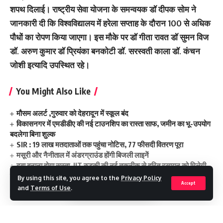
शपथ दिलाई। राष्ट्रीय सेवा योजना के समन्वयक डॉ दीपक सोम ने
जानकारी दी कि विश्वविद्यालय में हरेला सप्ताह के दौरान 100 से अधिक
पौधों का रोपण किया जाएगा। इस मौके पर डॉ गीता रावत डॉ सुमन विज
डॉ. अरुण कुमार डॉ प्रियंका बनकोटी डॉ. सरस्वती काला डॉ. कंचन
जोशी इत्यादि उपस्थित रहे।
You Might Also Like
मौसम अलर्ट ,गुरुवार को देहरादून में स्कूल बंद
विकासनगर में एमडीडीए की नई टाउनशिप का रास्ता साफ, जमीन का भू-उपयोग
बदलेगा बिना शुल्क
SIR : 19 लाख मतदाताओं तक पहुंचा नोटिस, 77 फीसदी वितरण पूरा
मसूरी और नैनीताल में अंडरग्राउंड होंगी बिजली लाइनें
दवा बनाना होगा सस्ता, IIT रुड़की की नई तकनीक से हरित रसायन को मिलेगी
नई रफ्तार
By using this site, you agree to the
Privacy Policy
Accept
and
Terms of Use
.
save enviorment
TAGGED: