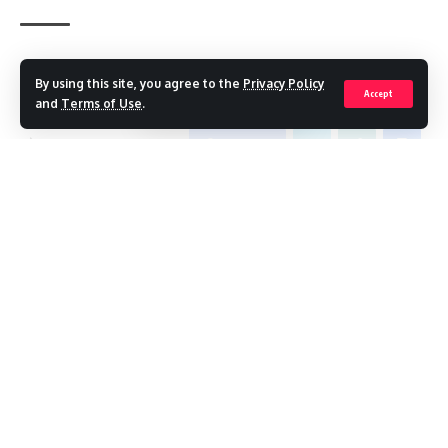
11 killed in a mishap
TAGGED:
By using this site, you agree to the
Privacy Policy
Accept
and
Terms of Use
.
Facebook
Continue Reading
Leave a comment
Recent Posts
मखमली बुग्यालों में खिल उठा ब्रह्मकमल, सावन में हिमालय ने ओढ़ी फूलों की चादर
हर घर तिरंगा से गूंजा देहरादून, धामी बोले- देवभूमि के कण-कण में बसी है देशभक्ति