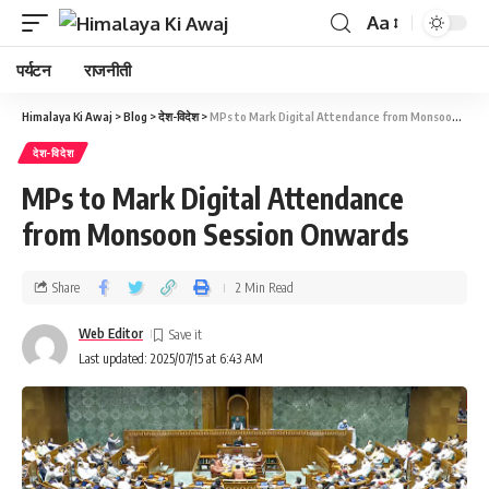
Aa
पर्यटन
राजनीती
Himalaya Ki Awaj
>
Blog
>
देश-विदेश
>
MPs to Mark Digital Attendance from Monsoon Session Onwards
देश-विदेश
MPs to Mark Digital Attendance
from Monsoon Session Onwards
Share
2 Min Read
Web Editor
Last updated: 2025/07/15 at 6:43 AM