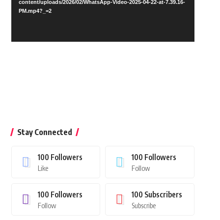
content/uploads/2026/02/WhatsApp-Video-2025-04-22-at-7.39.16-
PM.mp4?_=2
Stay Connected
100
Followers
100
Followers
Like
Follow
100
Followers
100
Subscribers
Follow
Subscribe